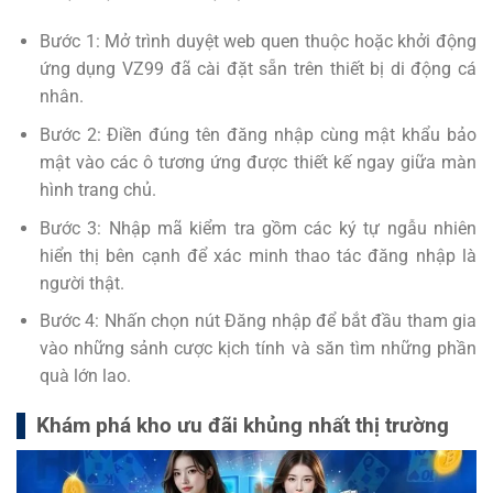
Bước 1: Mở trình duyệt web quen thuộc hoặc khởi động
ứng dụng
VZ99
đã cài đặt sẵn trên thiết bị di động cá
nhân.
Bước 2: Điền đúng tên đăng nhập cùng mật khẩu bảo
mật vào các ô tương ứng được thiết kế ngay giữa màn
hình trang chủ.
Bước 3: Nhập mã kiểm tra gồm các ký tự ngẫu nhiên
hiển thị bên cạnh để xác minh thao tác đăng nhập là
người thật.
Bước 4: Nhấn chọn nút Đăng nhập để bắt đầu tham gia
vào những sảnh cược kịch tính và săn tìm những phần
quà lớn lao.
Khám phá kho ưu đãi khủng nhất thị trường