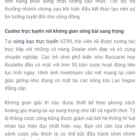
tính năng phát sóng chất lượng cao nhất. Tốc độ trả
thưởng nhanh chóng sau khi trận đấu kết thúc tạo nên sự
tin tưởng tuyệt đối cho cộng đồng.
Casino trực tuyến với không gian sòng bài sang trọng
Tại
sòng bạc trực tuyến
VZ99,
hội viên sẽ được tương tác
trực tiếp với những cô nàng Dealer xinh đẹp và vô cùng
chuyên nghiệp. Các trò chơi phổ biến như Baccarat hay
Roulette đều có mặt với hơn 50 bàn cược hoạt động liên
tục mỗi ngày. Hình ảnh livestream sắc nét mang lại cảm
giác giống như đang có mặt tại các sòng bài Las Vegas
đẳng cấp.
Không gian giải trí này được thiết kế theo phong cách
hoàng gia mang lại sự sang trọng cho tất cả người chơi. Tỷ
lệ thắng cược công bằng được giám sát bởi hệ thống trí tuệ
nhân tạo hiện đại nhất hiện nay. Bạn chỉ cần lựa chọn
sảnh cược yêu thích là có thể bắt đầu hành trình chinh