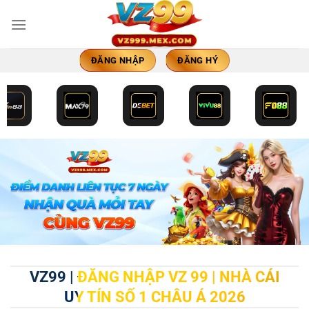
Bỏ
qua
nội
dung
ĐĂNG NHẬP
ĐĂNG HÝ
VZ99 | ĐĂNG NHẬP VZ 99 | NHÀ CÁI
UY TÍN SỐ 1 CHÂU Á 2026