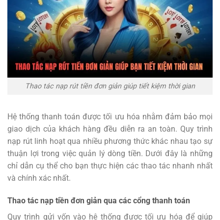
Thao tác nạp rút tiền đơn giản giúp tiết kiệm thời gian
Hệ thống thanh toán được tối ưu hóa nhằm đảm bảo mọi
giao dịch của khách hàng đều diễn ra an toàn. Quy trình
nạp rút linh hoạt qua nhiều phương thức khác nhau tạo sự
thuận lợi trong việc quản lý dòng tiền. Dưới đây là những
chỉ dẫn cụ thể cho bạn thực hiện các thao tác nhanh nhất
và chính xác nhất.
Thao tác nạp tiền đơn giản qua các cổng thanh toán
Quy trình gửi vốn vào hệ thống được tối ưu hóa để giúp