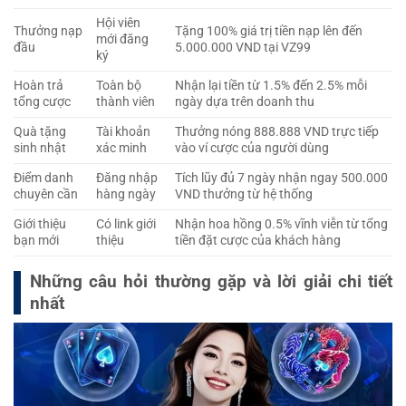
Hội viên
Thưởng nạp
Tặng 100% giá trị tiền nạp lên đến
mới đăng
đầu
5.000.000 VND tại
VZ99
ký
Hoàn trả
Toàn bộ
Nhận lại tiền từ 1.5% đến 2.5% mỗi
tổng cược
thành viên
ngày dựa trên doanh thu
Quà tặng
Tài khoản
Thưởng nóng 888.888 VND trực tiếp
sinh nhật
xác minh
vào ví cược của người dùng
Điểm danh
Đăng nhập
Tích lũy đủ 7 ngày nhận ngay 500.000
chuyên cần
hàng ngày
VND thưởng từ hệ thống
Giới thiệu
Có link giới
Nhận hoa hồng 0.5% vĩnh viễn từ tổng
bạn mới
thiệu
tiền đặt cược của khách hàng
Những câu hỏi thường gặp và lời giải chi tiết
nhất