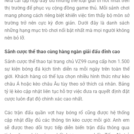
Nhà cái tập hợp đầy đủ những thể loại giải trí hot nhất trên
thị trường để phục vụ cộng đồng game thủ. Mỗi sảnh chơi
mang phong cách riêng biệt khiến việc tìm thấy bộ môn sở
trường trở nên cực kỳ đơn giản. Dưới đây là danh sách
những hạng mục trò chơi nổi bật nhất mà mọi người không
nên bỏ lỡ.
Sảnh cược thể thao cùng hàng ngàn giải đấu đỉnh cao
Sảnh cược thể thao tại trang chủ
VZ99
cung cấp hơn 1.500
sự kiện bóng đá kịch tính diễn ra mỗi ngày trên toàn thế
giới. Khách hàng có thể lựa chọn nhiều hình thức như kèo
châu Á hoặc kèo châu Âu tùy theo sở thích cá nhân. Bảng
tỷ lệ kèo cập nhật liên tục hỗ trợ việc đưa ra quyết định đặt
cược luôn đạt độ chính xác cao nhất.
Các trận đấu quần vợt hay bóng rổ cũng được hệ thống
cập nhật đầy đủ các thông tin kèo cược mỗi giờ. Anh em
sẽ được theo dõi trực tiếp diễn biến trận đấu thông qua