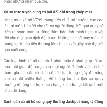
phục những phần quà lớn.
Xổ số trực tuyến cùng cơ hội đổi đời trong chớp mắt
Hạng mục xổ số
VZ99
mang đến tỷ lệ trả thưởng cực cao
lên tới mức 1 ăn 99 cho tất cả người dùng. Kết quả quay số
diễn ra hoàn toàn tự động đảm bảo tính minh bạch tuyệt
đối cho mọi giao dịch đặt cược. Những con số may mắn sẽ
mang lại khoản tiền thưởng lớn chỉ sau vài giây chờ đợi kết
quả cuối cùng.
Các loại hình xổ số nhanh 1 phút hoặc 5 phút giúp tối ưu
hóa thời gian đặt cược cho mọi người. Thành viên có thể
tham gia soi cầu và chốt số liên tục trong ngày để nâng
cao cơ hội chiến thắng. Hệ thống lưu trữ lịch sử quay
thưởng rõ ràng hỗ trợ khách hàng kiểm tra lại kết quả một
cách dễ dàng.
Sảnh bắn cá nổ hũ cùng quỹ thưởng Jackpot hàng tỷ đồng