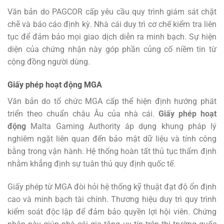
Văn bản do PAGCOR cấp yêu cầu quy trình giám sát chặt
chẽ và báo cáo định kỳ. Nhà cái duy trì cơ chế kiểm tra liên
tục để đảm bảo mọi giao dịch diễn ra minh bạch. Sự hiện
diện của chứng nhận này góp phần củng cố niềm tin từ
cộng đồng người dùng.
Giấy phép hoạt động MGA
Văn bản do tổ chức MGA cấp thể hiện định hướng phát
triển theo chuẩn châu Âu của nhà cái.
Giấy phép hoạt
động
Malta Gaming Authority áp dụng khung pháp lý
nghiêm ngặt liên quan đến bảo mật dữ liệu và tính công
bằng trong vận hành. Hệ thống hoàn tất thủ tục thẩm định
nhằm khẳng định sự tuân thủ quy định quốc tế.
Giấy phép từ MGA đòi hỏi hệ thống kỹ thuật đạt độ ổn định
cao và minh bạch tài chính. Thương hiệu duy trì quy trình
kiểm soát độc lập để đảm bảo quyền lợi hội viên. Chứng