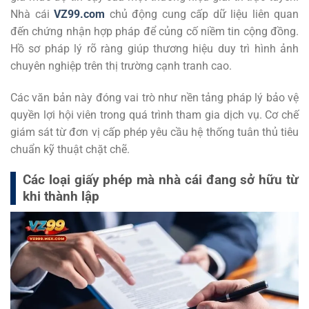
Nhà cái
VZ99.com
chủ động cung cấp dữ liệu liên quan
đến chứng nhận hợp pháp để củng cố niềm tin cộng đồng.
Hồ sơ pháp lý rõ ràng giúp thương hiệu duy trì hình ảnh
chuyên nghiệp trên thị trường cạnh tranh cao.
Các văn bản này đóng vai trò như nền tảng pháp lý bảo vệ
quyền lợi hội viên trong quá trình tham gia dịch vụ. Cơ chế
giám sát từ đơn vị cấp phép yêu cầu hệ thống tuân thủ tiêu
chuẩn kỹ thuật chặt chẽ.
Các loại giấy phép mà nhà cái đang sở hữu từ
khi thành lập