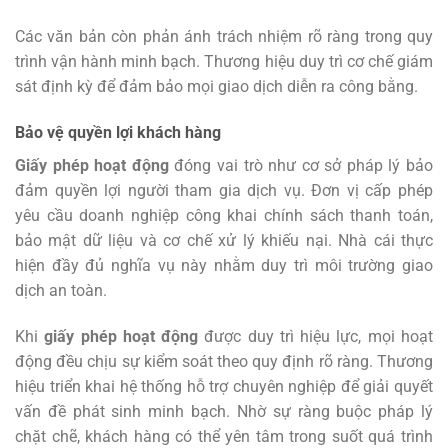
Các văn bản còn phản ánh trách nhiệm rõ ràng trong quy
trình vận hành minh bạch. Thương hiệu duy trì cơ chế giám
sát định kỳ để đảm bảo mọi giao dịch diễn ra công bằng.
Bảo vệ quyền lợi khách hàng
Giấy phép hoạt động
đóng vai trò như cơ sở pháp lý bảo
đảm quyền lợi người tham gia dịch vụ. Đơn vị cấp phép
yêu cầu doanh nghiệp công khai chính sách thanh toán,
bảo mật dữ liệu và cơ chế xử lý khiếu nại. Nhà cái thực
hiện đầy đủ nghĩa vụ này nhằm duy trì môi trường giao
dịch an toàn.
Khi
giấy phép hoạt động
được duy trì hiệu lực, mọi hoạt
động đều chịu sự kiểm soát theo quy định rõ ràng. Thương
hiệu triển khai hệ thống hỗ trợ chuyên nghiệp để giải quyết
vấn đề phát sinh minh bạch. Nhờ sự ràng buộc pháp lý
chặt chẽ, khách hàng có thể yên tâm trong suốt quá trình