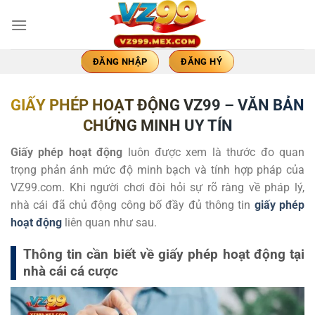
Bỏ
qua
nội
dung
ĐĂNG NHẬP
ĐĂNG HÝ
GIẤY PHÉP HOẠT ĐỘNG VZ99 – VĂN BẢN
CHỨNG MINH UY TÍN
Giấy phép hoạt động
luôn được xem là thước đo quan
trọng phản ánh mức độ minh bạch và tính hợp pháp của
VZ99.com. Khi người chơi đòi hỏi sự rõ ràng về pháp lý,
nhà cái đã chủ động công bố đầy đủ thông tin
giấy phép
hoạt động
liên quan như sau.
Thông tin cần biết về giấy phép hoạt động tại
nhà cái cá cược