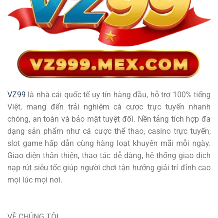
VZ99
là nhà cái quốc tế uy tín hàng đầu, hỗ trợ 100% tiếng
Việt, mang đến trải nghiệm cá cược trực tuyến nhanh
chóng, an toàn và bảo mật tuyệt đối. Nền tảng tích hợp đa
dạng sản phẩm như cá cược thể thao, casino trực tuyến,
slot game hấp dẫn cùng hàng loạt khuyến mãi mỗi ngày.
Giao diện thân thiện, thao tác dễ dàng, hệ thống giao dịch
nạp rút siêu tốc giúp người chơi tận hưởng giải trí đỉnh cao
mọi lúc mọi nơi.
VỀ CHÚNG TÔI