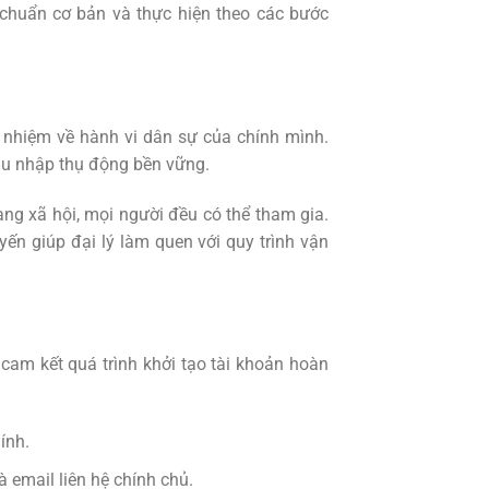
 chuẩn cơ bản và thực hiện theo các bước
h nhiệm về hành vi dân sự của chính mình.
thu nhập thụ động bền vững.
ng xã hội, mọi người đều có thể tham gia.
ến giúp đại lý làm quen với quy trình vận
 cam kết quá trình khởi tạo tài khoản hoàn
ính.
 email liên hệ chính chủ.