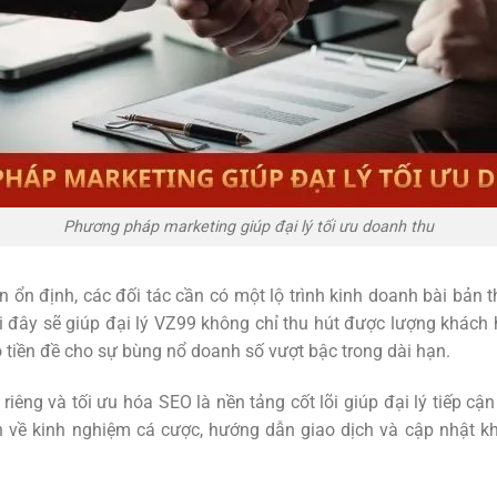
Phương pháp marketing giúp đại lý tối ưu doanh thu
iền ổn định, các đối tác cần có một lộ trình kinh doanh bài bản
ới đây sẽ giúp đại lý VZ99 không chỉ thu hút được lượng khác
 tiền đề cho sự bùng nổ doanh số vượt bậc trong dài hạn.
 riêng và tối ưu hóa SEO là nền tảng cốt lõi giúp đại lý tiếp c
h về kinh nghiệm cá cược, hướng dẫn giao dịch và cập nhật kh