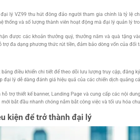
 đại lý VZ99 thu hút đông đảo người tham gia chính là tỷ lệ c
hệ thống và số lượng thành viên hoạt động mà đại lý quản lý tr
nhận được các khoản thưởng quý, thưởng năm và quà tặng vào 
 trợ đa dạng phương thức rút tiền, đảm bảo dòng vốn của đối t
bảng điều khiển chi tiết để theo dõi lưu lượng truy cập, đăng ký
p đại lý dễ dàng đánh giá hiệu quả của các chiến dịch quảng cá
n hỗ trợ thiết kế banner, Landing Page và cung cấp các nội dung
 mới bắt đầu nhanh chóng nắm bắt công việc và tối ưu hóa ch
 kiện để trở thành đại lý