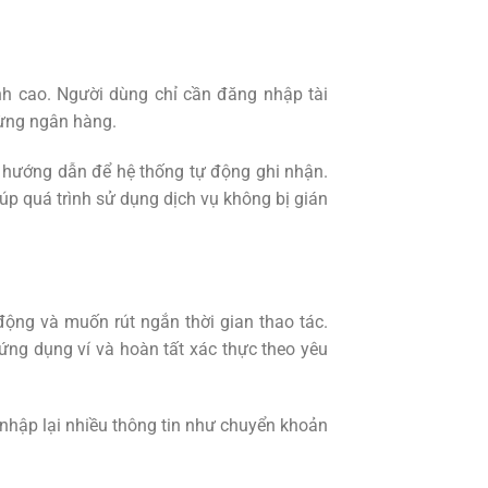
h cao. Người dùng chỉ cần đăng nhập tài
 từng ngân hàng.
o hướng dẫn để hệ thống tự động ghi nhận.
iúp quá trình sử dụng dịch vụ không bị gián
động và muốn rút ngắn thời gian thao tác.
 ứng dụng ví và hoàn tất xác thực theo yêu
c nhập lại nhiều thông tin như chuyển khoản