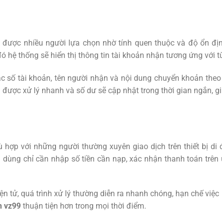
được nhiều người lựa chọn nhờ tính quen thuộc và độ ổn địn
đó hệ thống sẽ hiển thị thông tin tài khoản nhận tương ứng với
xác số tài khoản, tên người nhận và nội dung chuyển khoản the
 được xử lý nhanh và số dư sẽ cập nhật trong thời gian ngắn, g
ù hợp với những người thường xuyên giao dịch trên thiết bị di 
i dùng chỉ cần nhập số tiền cần nạp, xác nhận thanh toán trên
điện tử, quá trình xử lý thường diễn ra nhanh chóng, hạn chế việ
n vz99
thuận tiện hơn trong mọi thời điểm.