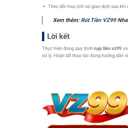
Theo dõi mục lịch sử giao dịch sau khi
Xem thêm:
Rút Tiền VZ99
Nhan
Lời kết
Thực hiện đúng quy trình
nạp tiền vz99
và 
xử lý. Hoàn tất thao tác đúng hướng dẫn s