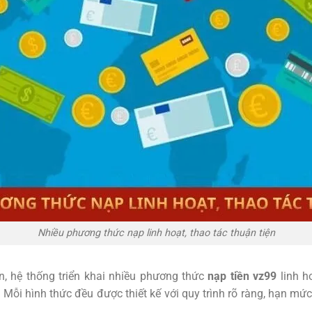
Nhiều phương thức nạp linh hoạt, thao tác thuận tiện
ơn, hệ thống triển khai nhiều phương thức
nạp tiền vz99
linh h
 Mỗi hình thức đều được thiết kế với quy trình rõ ràng, hạn mứ