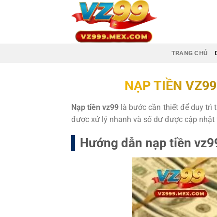
Bỏ
qua
nội
dung
TRANG CHỦ
NẠP TIỀN VZ9
Nạp tiền vz99
là bước cần thiết để duy trì
được xử lý nhanh và số dư được cập nhật 
Hướng dẫn nạp tiền vz9