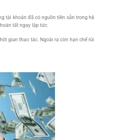
g tài khoản đã có nguồn tiền sẵn trong hệ
hoàn tất ngay lập tức.
thời gian thao tác. Ngoài ra còn hạn chế rủi