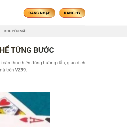
ĐĂNG NHẬP
ĐĂNG HÝ
Á
KHUYẾN MÃI
THỂ TỪNG BƯỚC
Chỉ cần thực hiện đúng hướng dẫn, giao dịch
mà trên
VZ99
.