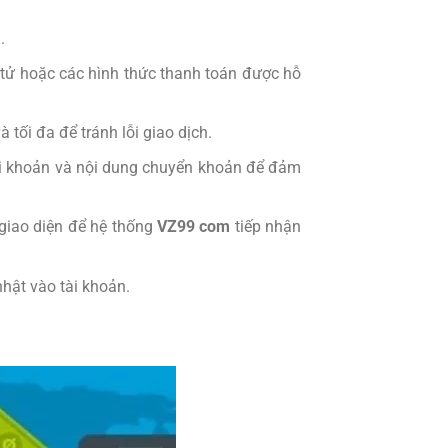
.
tử hoặc các hình thức thanh toán được hỗ
tối đa để tránh lỗi giao dịch.
tài khoản và nội dung chuyển khoản để đảm
 giao diện để hệ thống
VZ99 com
tiếp nhận
nhật vào tài khoản.