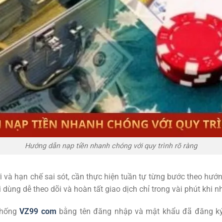
Hướng dẫn nạp tiền nhanh chóng với quy trình rõ ràng
i và hạn chế sai sót, cần thực hiện tuần tự từng bước theo hướ
i dùng dễ theo dõi và hoàn tất giao dịch chỉ trong vài phút khi 
thống
VZ99 com
bằng tên đăng nhập và mật khẩu đã đăng ký 