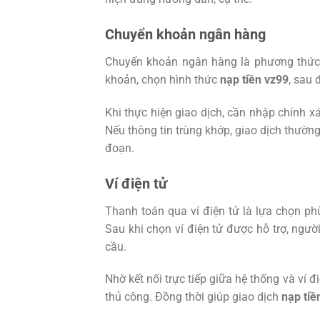
Chuyển khoản ngân hàng
Chuyển khoản ngân hàng là phương thức 
khoản, chọn hình thức
nạp tiền vz99
, sau 
Khi thực hiện giao dịch, cần nhập chính 
Nếu thông tin trùng khớp, giao dịch thường
đoạn.
Ví điện tử
Thanh toán qua ví điện tử là lựa chọn ph
Sau khi chọn ví điện tử được hỗ trợ, ngườ
cầu.
Nhờ kết nối trực tiếp giữa hệ thống và ví 
thủ công. Đồng thời giúp giao dịch
nạp tiề