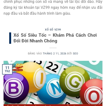
chinh phục những con số và mang về tài lộc dồi dào. Hãy
đăng ký tài khoản tại VZ99 ngay hôm nay để nhận ưu đãi
nạp đầu và bắt đầu hành trình làm giàu.
XỔ SỐ VZ99
Xổ Số Siêu Tốc – Khám Phá Cách Chơi
Đổi Đời Nhanh Chóng
ĐĂNG VÀO
THÁNG 2 11, 2026
BỞI
SEO
11
Th2