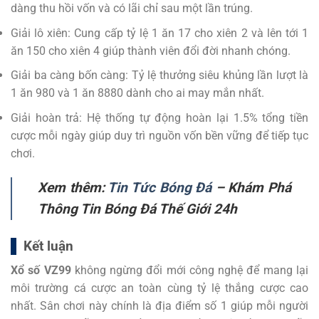
dàng thu hồi vốn và có lãi chỉ sau một lần trúng.
Giải lô xiên: Cung cấp tỷ lệ 1 ăn 17 cho xiên 2 và lên tới 1
ăn 150 cho xiên 4 giúp thành viên đổi đời nhanh chóng.
Giải ba càng bốn càng: Tỷ lệ thưởng siêu khủng lần lượt là
1 ăn 980 và 1 ăn 8880 dành cho ai may mắn nhất.
Giải hoàn trả: Hệ thống tự động hoàn lại 1.5% tổng tiền
cược mỗi ngày giúp duy trì nguồn vốn bền vững để tiếp tục
chơi.
Xem thêm:
Tin Tức Bóng Đá
– Khám Phá
Thông Tin Bóng Đá Thế Giới 24h
Kết luận
Xổ số VZ99
không ngừng đổi mới công nghệ để mang lại
môi trường cá cược an toàn cùng tỷ lệ thắng cược cao
nhất. Sân chơi này chính là địa điểm số 1 giúp mỗi người