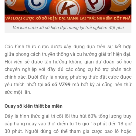
Vài loại cược xổ số hiện đại mang lại trải nghiệm đột phá
Các hình thức cược được xây dựng dựa trên sự kết hợp
giữa phong cách truyền thống và xu hướng giải trí hiện đại.
Hội viên sẽ được tận hưởng không gian dự đoán số học
chuyên nghiệp với đầy đủ các công cụ hỗ trợ phân tích
chính xác. Dưới đây là những phương thức đặt cược được
yêu thích nhất tại
xổ số VZ99
mà bất kỳ ai cũng nên thử
sức một lần.
Quay số kiến thiết ba miền
Đây là hình thức giải trí cốt lõi thu hút 60% tổng lượng truy
cập hàng ngày vào thời điểm từ 16 giờ 15 phút đến 18 giờ
30 phút. Người dùng có thể tham gia cược bao lô hoặc