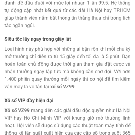
đánh đề đầu đuôi với mức lợi nhuận 1 ăn 99.5. Hệ thống
tự động cập nhật kết quả từ các đài Hà Nội hay TP.HCM
giúp thành viên nắm bắt thông tin thắng thua chỉ trong tích
tắc ngắn ngủi.
Siêu tốc lấy ngay trong giây lát
Loại hình này phù hợp với những ai bận rộn khi mỗi chu kỳ
mở thưởng chỉ diễn ra từ 45 giây đến tối đa là 5 phút. Bạn
hoàn toàn chủ động được thời gian tham gia đặt cược và
nhận thưởng ngay lập tức mà không cần chờ đợi. Với hơn
1.400 phiên quay thưởng mỗi ngày thì cơ hội để tìm kiếm
vận may là vô tận tại
xổ số VZ99
.
Xổ số VIP đầy hiện đại
Xổ số VZ99
mang đến các giải đấu độc quyền như Hà Nội
VIP hay Hồ Chí Minh VIP với khung giờ mở thưởng linh
hoạt. Hội viên sẽ được sử dụng các thuật toán máy tính để
thống kê tần suất xuất hiện của các cặp số trong suốt 365