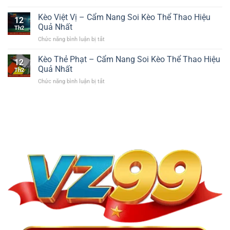
Đấu
Kèo
Cược
Đỉnh
Tỷ
Kèo Việt Vị – Cẩm Nang Soi Kèo Thể Thao Hiệu
Thể
Cao
12
Số
Thao
Quả Nhất
Th2
Chính
Lợi
Chức năng bình luận bị tắt
ở
Xác
Nhuận
Kèo
–
Cao
Việt
Kèo Thẻ Phạt – Cẩm Nang Soi Kèo Thể Thao Hiệu
Chinh
Nhất
12
Vị
Phục
Quả Nhất
Th2
–
Cá
Chức năng bình luận bị tắt
ở
Cẩm
Cược
Kèo
Nang
Thể
Thẻ
Soi
Thao
Phạt
Kèo
–
Thể
Cẩm
Thao
Nang
Hiệu
Soi
Quả
Kèo
Nhất
Thể
Thao
Hiệu
Quả
Nhất