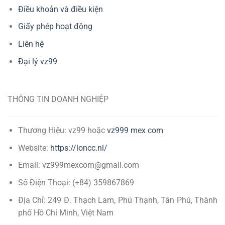
Điều khoản và điều kiện
Giấy phép hoạt động
Liên hệ
Đại lý vz99
THÔNG TIN DOANH NGHIỆP
Thương Hiệu: vz99 hoặc
vz999 mex com
Website:
https://loncc.nl/
Email:
vz999mexcom@gmail.com
Số Điện Thoại: (+84) 359867869
Địa Chỉ: 249 Đ. Thạch Lam, Phú Thạnh, Tân Phú, Thành
phố Hồ Chí Minh, Việt Nam