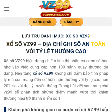
Bỏ
qua
nội
dung
ĐĂNG NHẬP
ĐĂNG HÝ
LƯU TRỮ DANH MỤC:
XỔ SỐ VZ99
XỔ SỐ VZ99 – ĐỊA CHỈ GHI SỐ AN TOÀN
VỚI TỶ LỆ THƯỞNG CAO
Xổ số VZ99
hiện đang chiếm lĩnh thị phần cá cược số học
nhờ vào việc cung cấp hơn 100 sảnh quay thưởng đa
dạng. Nền tảng
xổ số VZ99
không chỉ đảm bảo tính pháp
lý mà còn mang đến cơ hội nhận thưởng với tỷ lệ cao hơn
20% so với đại lý truyền thống. Trong bài viết sau trang chủ
vz99 sẽ phân tích những điểm mạnh vượt trội khiến
thương hiệu trở thành điểm số 1.
Khám phá không gian cá cược xổ số VZ99 hấp