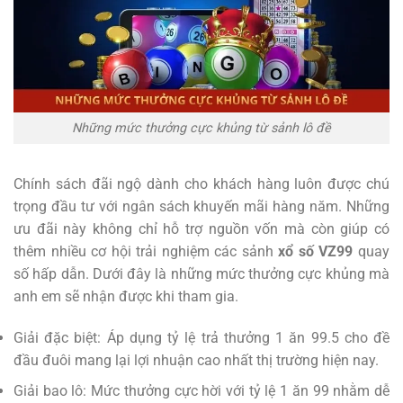
Những mức thưởng cực khủng từ sảnh lô đề
Chính sách đãi ngộ dành cho khách hàng luôn được chú
trọng đầu tư với ngân sách khuyến mãi hàng năm. Những
ưu đãi này không chỉ hỗ trợ nguồn vốn mà còn giúp có
thêm nhiều cơ hội trải nghiệm các sảnh
xổ số VZ99
quay
số hấp dẫn. Dưới đây là những mức thưởng cực khủng mà
anh em sẽ nhận được khi tham gia.
Giải đặc biệt: Áp dụng tỷ lệ trả thưởng 1 ăn 99.5 cho đề
đầu đuôi mang lại lợi nhuận cao nhất thị trường hiện nay.
Giải bao lô: Mức thưởng cực hời với tỷ lệ 1 ăn 99 nhằm dễ