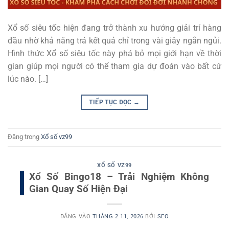
Xổ số siêu tốc hiện đang trở thành xu hướng giải trí hàng
đầu nhờ khả năng trả kết quả chỉ trong vài giây ngắn ngủi.
Hình thức Xổ số siêu tốc này phá bỏ mọi giới hạn về thời
gian giúp mọi người có thể tham gia dự đoán vào bất cứ
lúc nào. […]
TIẾP TỤC ĐỌC
→
Đăng trong
Xổ số vz99
XỔ SỐ VZ99
Xổ Số Bingo18 – Trải Nghiệm Không
Gian Quay Số Hiện Đại
ĐĂNG VÀO
THÁNG 2 11, 2026
BỞI
SEO