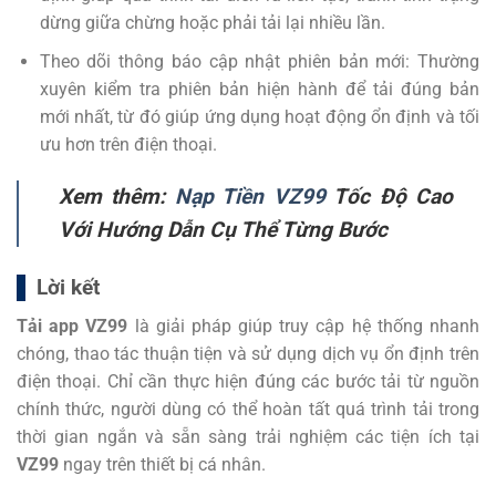
dừng giữa chừng hoặc phải tải lại nhiều lần.
Theo dõi thông báo cập nhật phiên bản mới: Thường
xuyên kiểm tra phiên bản hiện hành để tải đúng bản
mới nhất, từ đó giúp ứng dụng hoạt động ổn định và tối
ưu hơn trên điện thoại.
Xem thêm:
Nạp Tiền VZ99
Tốc Độ Cao
Với Hướng Dẫn Cụ Thể Từng Bước
Lời kết
Tải app VZ99
là giải pháp giúp truy cập hệ thống nhanh
chóng, thao tác thuận tiện và sử dụng dịch vụ ổn định trên
điện thoại. Chỉ cần thực hiện đúng các bước tải từ nguồn
chính thức, người dùng có thể hoàn tất quá trình tải trong
thời gian ngắn và sẵn sàng trải nghiệm các tiện ích tại
VZ99
ngay trên thiết bị cá nhân.