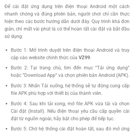
Để cài đặt ứng dụng trên điện thoại Android một cách
nhanh chóng và đúng phiên bản, người chơi chỉ cần thực
hiện theo các bước hướng dẫn dưới đây. Quy trình khá đơn
giản, chỉ mất vài phút là có thể hoàn tất cài đặt và bắt đầu
sử dụng:
Bước 1: Mở trình duyệt trên điện thoại Android và truy
cập vào website chính thức của
VZ99
.
Bước 2: Tại trang chủ, tìm đến mục “Tải ứng dụng”
hoặc “Download App” và chọn phiên bản Android (APK).
Bước 3: Nhấn Tải xuống, hệ thống sẽ tự động cung cấp
file APK phù hợp với thiết bị của thành viên.
Bước 4: Sau khi tải xong, mở file APK vừa tải và chọn
Cài đặt (Install). Nếu điện thoại yêu cầu cấp quyền cài
đặt từ nguồn ngoài, hãy bật cho phép để tiếp tục.
Bước 5: Chờ hệ thống cài đặt hoàn tất, sau đó mở ứng