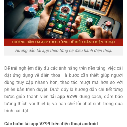
Hướng dẫn tải app theo từng hệ điều hành điện thoại
Để trải nghiệm đầy đủ các tính năng trên nền tảng, việc cài
đặt ứng dụng về điện thoại là bước cần thiết giúp người
dùng truy cập nhanh hơn, thao tác mượt mà hơn so với
phiên bản trình duyệt. Dưới đây là hướng dẫn chi tiết từng
bước giúp thành viên
tải app VZ99
đúng cách, đảm bảo
tương thích với thiết bị và hạn chế lỗi phát sinh trong quá
trình cài đặt:
Các bước tải app VZ99 trên điện thoại android