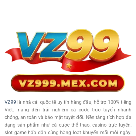
VZ99
là nhà cái quốc tế uy tín hàng đầu, hỗ trợ 100% tiếng
Việt, mang đến trải nghiệm cá cược trực tuyến nhanh
chóng, an toàn và bảo mật tuyệt đối. Nền tảng tích hợp đa
dạng sản phẩm như cá cược thể thao, casino trực tuyến,
slot game hấp dẫn cùng hàng loạt khuyến mãi mỗi ngày.