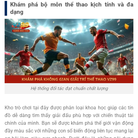
Khám phá bộ môn thể thao kịch tính và đa
dạng
Hệ thống đối tác đạt chuẩn chất lượng
Kho trò chơi tại đây được phân loại khoa học giúp các tín
đồ dễ dàng tìm thấy giải đấu phù hợp với chiến thuật tài
chính của mình. Bạn sẽ được khám phá thế giới vận động
đầy màu sắc với những con số biến động liên tục mang lại