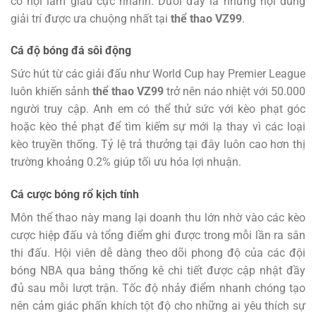
cơ hội làm giàu cực nhanh. Dưới đây là những nội dung
giải trí được ưa chuộng nhất tại
thể thao VZ99
.
Cá độ bóng đá sôi động
Sức hút từ các giải đấu như World Cup hay Premier League
luôn khiến sảnh
thể thao VZ99
trở nên náo nhiệt với 50.000
người truy cập. Anh em có thể thử sức với kèo phạt góc
hoặc kèo thẻ phạt để tìm kiếm sự mới lạ thay vì các loại
kèo truyền thống. Tỷ lệ trả thưởng tại đây luôn cao hơn thị
trường khoảng 0.2% giúp tối ưu hóa lợi nhuận.
Cá cược bóng rổ kịch tính
Môn thể thao này mang lại doanh thu lớn nhờ vào các kèo
cược hiệp đấu và tổng điểm ghi được trong mỗi lần ra sân
thi đấu. Hội viên dễ dàng theo dõi phong độ của các đội
bóng NBA qua bảng thống kê chi tiết được cập nhật đầy
đủ sau mỗi lượt trận. Tốc độ nhảy điểm nhanh chóng tạo
nên cảm giác phấn khích tột độ cho những ai yêu thích sự