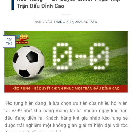
Trận Đấu Đỉnh Cao
ĐĂNG VÀO
THÁNG 2 12, 2026
BỞI
SEO
12
Th2
Kèo rung hiện đang là lựa chọn ưu tiên của nhiều hội viên
tại vz99 nhờ khả năng mang lại lợi nhuận ngay khi trận
đấu đang diễn ra. Khách hàng khi gia nhập kèo rung sẽ
được trải nghiệm một không gian giải trí hiện đại với tốc