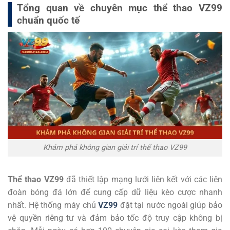
Tổng quan về chuyên mục thể thao VZ99
chuẩn quốc tế
Khám phá không gian giải trí thể thao VZ99
Thể thao VZ99
đã thiết lập mạng lưới liên kết với các liên
đoàn bóng đá lớn để cung cấp dữ liệu kèo cược nhanh
nhất. Hệ thống máy chủ
VZ99
đặt tại nước ngoài giúp bảo
vệ quyền riêng tư và đảm bảo tốc độ truy cập không bị