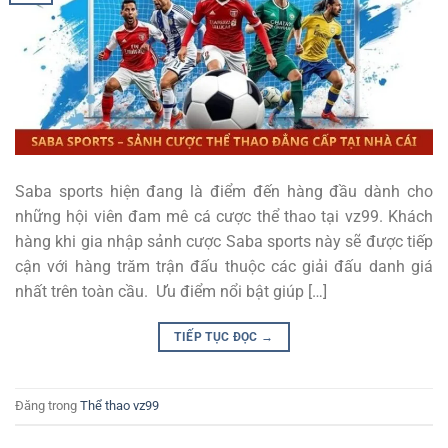
Saba sports hiện đang là điểm đến hàng đầu dành cho
những hội viên đam mê cá cược thể thao tại vz99. Khách
hàng khi gia nhập sảnh cược Saba sports này sẽ được tiếp
cận với hàng trăm trận đấu thuộc các giải đấu danh giá
nhất trên toàn cầu. Ưu điểm nổi bật giúp […]
TIẾP TỤC ĐỌC
→
Đăng trong
Thể thao vz99