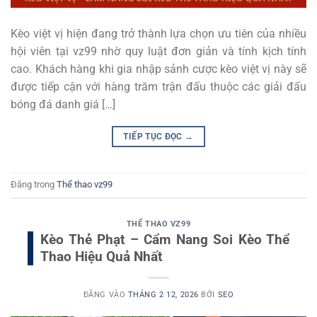
Kèo việt vị hiện đang trở thành lựa chọn ưu tiên của nhiều
hội viên tại vz99 nhờ quy luật đơn giản và tính kịch tính
cao. Khách hàng khi gia nhập sảnh cược kèo việt vị này sẽ
được tiếp cận với hàng trăm trận đấu thuộc các giải đấu
bóng đá danh giá […]
TIẾP TỤC ĐỌC
→
Đăng trong
Thể thao vz99
THỂ THAO VZ99
Kèo Thẻ Phạt – Cẩm Nang Soi Kèo Thể
Thao Hiệu Quả Nhất
ĐĂNG VÀO
THÁNG 2 12, 2026
BỞI
SEO