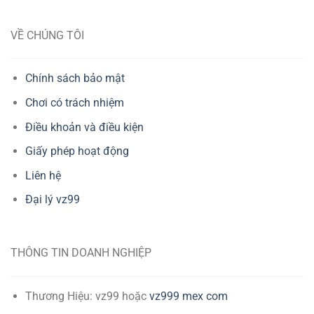
VỀ CHÚNG TÔI
Chính sách bảo mật
Chơi có trách nhiệm
Điều khoản và điều kiện
Giấy phép hoạt động
Liên hệ
Đại lý vz99
THÔNG TIN DOANH NGHIỆP
Thương Hiệu: vz99 hoặc
vz999 mex com