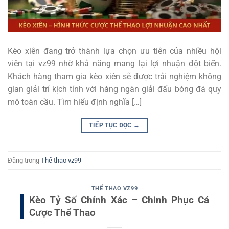
Kèo xiên đang trở thành lựa chọn ưu tiên của nhiều hội
viên tại vz99 nhờ khả năng mang lại lợi nhuận đột biến.
Khách hàng tham gia kèo xiên sẽ được trải nghiệm không
gian giải trí kịch tính với hàng ngàn giải đấu bóng đá quy
mô toàn cầu. Tìm hiểu định nghĩa […]
TIẾP TỤC ĐỌC
→
Đăng trong
Thể thao vz99
THỂ THAO VZ99
Kèo Tỷ Số Chính Xác – Chinh Phục Cá
Cược Thể Thao