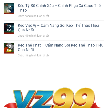
Kèo
Chinh
Xiên
Kèo Tỷ Số Chính Xác – Chinh Phục Cá Cược Thể
Phục
12
–
Mọi
Thao
Th2
Hình
Trận
Chức năng bình luận bị tắt
ở
Thức
Đấu
Kèo
Cược
Đỉnh
Tỷ
Kèo Việt Vị – Cẩm Nang Soi Kèo Thể Thao Hiệu
Thể
Cao
12
Số
Thao
Quả Nhất
Th2
Chính
Lợi
Chức năng bình luận bị tắt
ở
Xác
Nhuận
Kèo
–
Cao
Việt
Kèo Thẻ Phạt – Cẩm Nang Soi Kèo Thể Thao Hiệu
Chinh
Nhất
12
Vị
Phục
Quả Nhất
Th2
–
Cá
Chức năng bình luận bị tắt
ở
Cẩm
Cược
Kèo
Nang
Thể
Thẻ
Soi
Thao
Phạt
Kèo
–
Thể
Cẩm
Thao
Nang
Hiệu
Soi
Quả
Kèo
Nhất
Thể
Thao
Hiệu
Quả