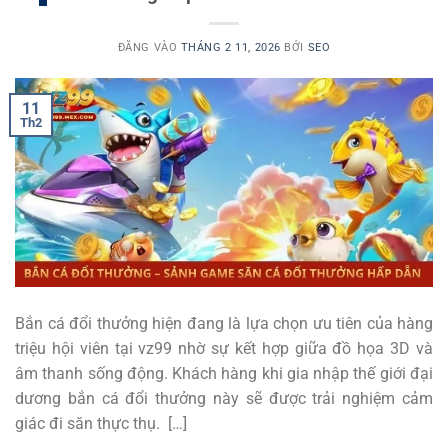
ĐĂNG VÀO
THÁNG 2 11, 2026
BỞI
SEO
11
Th2
Bắn cá đổi thưởng hiện đang là lựa chọn ưu tiên của hàng
triệu hội viên tại vz99 nhờ sự kết hợp giữa đồ họa 3D và
âm thanh sống động. Khách hàng khi gia nhập thế giới đại
dương bắn cá đổi thưởng này sẽ được trải nghiệm cảm
giác đi săn thực thụ. […]