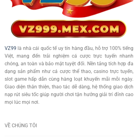
Nhất
VZ99
là nhà cái quốc tế uy tín hàng đầu, hỗ trợ 100% tiếng
Việt, mang đến trải nghiệm cá cược trực tuyến nhanh
chóng, an toàn và bảo mật tuyệt đối. Nền tảng tích hợp đa
dạng sản phẩm như cá cược thể thao, casino trực tuyến,
slot game hấp dẫn cùng hàng loạt khuyến mãi mỗi ngày.
Giao diện thân thiện, thao tác dễ dàng, hệ thống giao dịch
nạp rút siêu tốc giúp người chơi tận hưởng giải trí đỉnh cao
mọi lúc mọi nơi.
VỀ CHÚNG TÔI