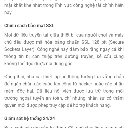
mật khắt khe nhất trong lĩnh vực công nghệ tài chính hiện
nay.
Chính sách bảo mật SSL
Mọi dữ liệu truyền tải giữa thiết bị của người chơi và máy
chủ đều được mã hóa bằng chuẩn SSL 128 bit (Secure
Sockets Layer). Công nghệ này đảm bảo rằng ngay cả khi
thông tin bị can thiệp trên đường truyền, kẻ xấu cũng
không thể đọc được nội dung gốc.
Đồng thời, nhà cái thiết lập hệ thống tường lửa vững chắc
để ngăn chặn các cuộc tấn công từ hacker hoặc các phần
mềm độc hại. Dữ liệu hội viên được lưu trữ trong môi
trường ngoại tuyến an toàn, chỉ những nhân sự có thẩm
quyền mới được phép truy cập để hỗ trợ khách hàng.
Giám sát hệ thống 24/24
Bên cạnh các rào cản tự động, đội ngũ chuyên gia an ninh