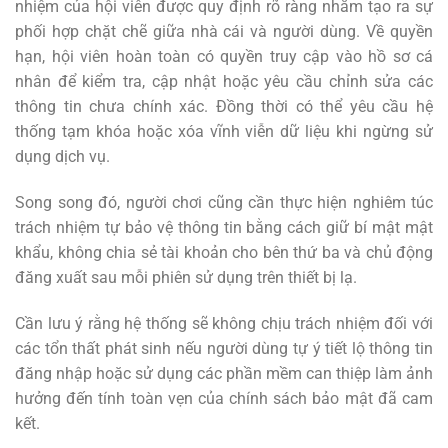
nhiệm của hội viên được quy định rõ ràng nhằm tạo ra sự
phối hợp chặt chẽ giữa nhà cái và người dùng. Về quyền
hạn, hội viên hoàn toàn có quyền truy cập vào hồ sơ cá
nhân để kiểm tra, cập nhật hoặc yêu cầu chỉnh sửa các
thông tin chưa chính xác. Đồng thời có thể yêu cầu hệ
thống tạm khóa hoặc xóa vĩnh viễn dữ liệu khi ngừng sử
dụng dịch vụ.
Song song đó, người chơi cũng cần thực hiện nghiêm túc
trách nhiệm tự bảo vệ thông tin bằng cách giữ bí mật mật
khẩu, không chia sẻ tài khoản cho bên thứ ba và chủ động
đăng xuất sau mỗi phiên sử dụng trên thiết bị lạ.
Cần lưu ý rằng hệ thống sẽ không chịu trách nhiệm đối với
các tổn thất phát sinh nếu người dùng tự ý tiết lộ thông tin
đăng nhập hoặc sử dụng các phần mềm can thiệp làm ảnh
hưởng đến tính toàn vẹn của chính sách bảo mật đã cam
kết.