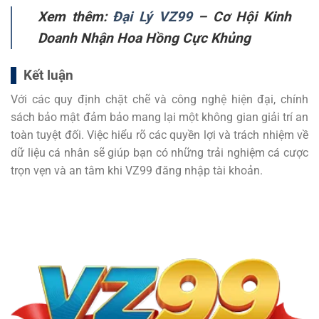
Xem thêm:
Đại Lý VZ99
– Cơ Hội Kinh
Doanh Nhận Hoa Hồng Cực Khủng
Kết luận
Với các quy định chặt chẽ và công nghệ hiện đại, chính
sách bảo mật đảm bảo mang lại một không gian giải trí an
toàn tuyệt đối. Việc hiểu rõ các quyền lợi và trách nhiệm về
dữ liệu cá nhân sẽ giúp bạn có những trải nghiệm cá cược
trọn vẹn và an tâm khi VZ99 đăng nhập tài khoản.