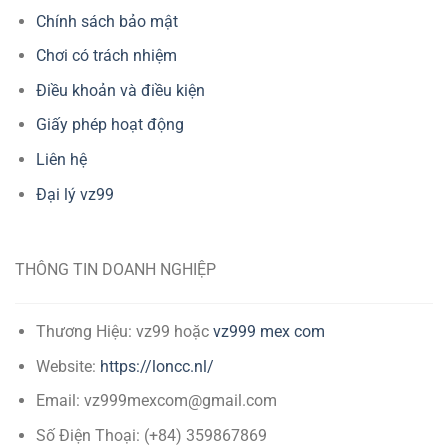
Chính sách bảo mật
Chơi có trách nhiệm
Điều khoản và điều kiện
Giấy phép hoạt động
Liên hệ
Đại lý vz99
THÔNG TIN DOANH NGHIỆP
Thương Hiệu: vz99 hoặc
vz999 mex com
Website:
https://loncc.nl/
Email:
vz999mexcom@gmail.com
Số Điện Thoại: (+84) 359867869