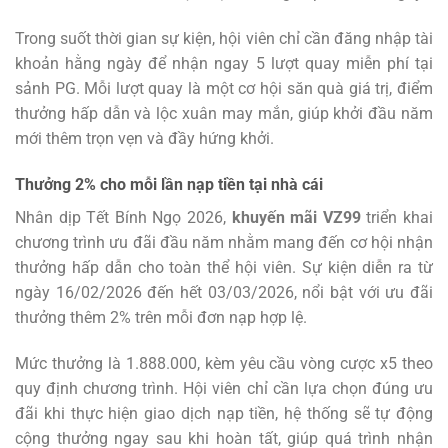
Trong suốt thời gian sự kiện, hội viên chỉ cần đăng nhập tài
khoản hằng ngày để nhận ngay 5 lượt quay miễn phí tại
sảnh PG. Mỗi lượt quay là một cơ hội săn quà giá trị, điểm
thưởng hấp dẫn và lộc xuân may mắn, giúp khởi đầu năm
mới thêm trọn vẹn và đầy hứng khởi.
Thưởng 2% cho mỗi lần nạp tiền tại nhà cái
Nhân dịp Tết Bính Ngọ 2026,
khuyến mãi VZ99
triển khai
chương trình ưu đãi đầu năm nhằm mang đến cơ hội nhận
thưởng hấp dẫn cho toàn thể hội viên. Sự kiện diễn ra từ
ngày 16/02/2026 đến hết 03/03/2026, nổi bật với ưu đãi
thưởng thêm 2% trên mỗi đơn nạp hợp lệ.
Mức thưởng là 1.888.000, kèm yêu cầu vòng cược x5 theo
quy định chương trình. Hội viên chỉ cần lựa chọn đúng ưu
đãi khi thực hiện giao dịch nạp tiền, hệ thống sẽ tự động
cộng thưởng ngay sau khi hoàn tất, giúp quá trình nhận