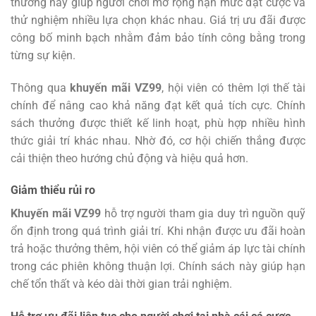
thưởng này giúp người chơi mở rộng hạn mức đặt cược và
thử nghiệm nhiều lựa chọn khác nhau. Giá trị ưu đãi được
công bố minh bạch nhằm đảm bảo tính công bằng trong
từng sự kiện.
Thông qua
khuyến mãi VZ99
, hội viên có thêm lợi thế tài
chính để nâng cao khả năng đạt kết quả tích cực. Chính
sách thưởng được thiết kế linh hoạt, phù hợp nhiều hình
thức giải trí khác nhau. Nhờ đó, cơ hội chiến thắng được
cải thiện theo hướng chủ động và hiệu quả hơn.
Giảm thiểu rủi ro
Khuyến mãi VZ99
hỗ trợ người tham gia duy trì nguồn quỹ
ổn định trong quá trình giải trí. Khi nhận được ưu đãi hoàn
trả hoặc thưởng thêm, hội viên có thể giảm áp lực tài chính
trong các phiên không thuận lợi. Chính sách này giúp hạn
chế tổn thất và kéo dài thời gian trải nghiệm.