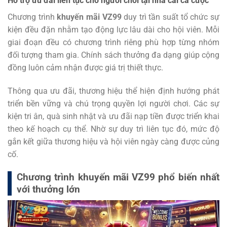
Hỗ trợ ưu đãi liên tục cho người chơi tại nhà cái cá cược
Chương trình
khuyến mãi VZ99
duy trì tần suất tổ chức sự
kiện đều đặn nhằm tạo động lực lâu dài cho hội viên. Mỗi
giai đoạn đều có chương trình riêng phù hợp từng nhóm
đối tượng tham gia. Chính sách thưởng đa dạng giúp cộng
đồng luôn cảm nhận được giá trị thiết thực.
Thông qua ưu đãi, thương hiệu thể hiện định hướng phát
triển bền vững và chú trọng quyền lợi người chơi. Các sự
kiện tri ân, quà sinh nhật và ưu đãi nạp tiền được triển khai
theo kế hoạch cụ thể. Nhờ sự duy trì liên tục đó, mức độ
gắn kết giữa thương hiệu và hội viên ngày càng được củng
cố.
Chương trình khuyến mãi VZ99 phổ biến nhất
với thưởng lớn