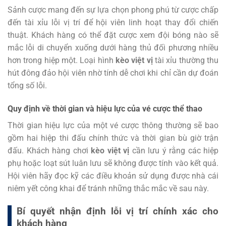
Sảnh cược mang đến sự lựa chọn phong phú từ cược chấp
đến tài xỉu lỗi vị trí để hội viên linh hoạt thay đổi chiến
thuật. Khách hàng có thể đặt cược xem đội bóng nào sẽ
mắc lỗi di chuyển xuống dưới hàng thủ đối phương nhiều
hơn trong hiệp một. Loại hình
kèo việt vị
tài xỉu thường thu
hút đông đảo hội viên nhờ tính dễ chơi khi chỉ cần dự đoán
tổng số lỗi.
Quy định về thời gian và hiệu lực của vé cược thể thao
Thời gian hiệu lực của một vé cược thông thường sẽ bao
gồm hai hiệp thi đấu chính thức và thời gian bù giờ trận
đấu. Khách hàng chơi
kèo việt vị
cần lưu ý rằng các hiệp
phụ hoặc loạt sút luân lưu sẽ không được tính vào kết quả.
Hội viên hãy đọc kỹ các điều khoản sử dụng được nhà cái
niêm yết công khai để tránh những thắc mắc về sau này.
Bí quyết nhận định lỗi vị trí chính xác cho
khách hàng