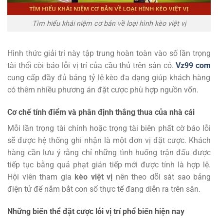
Tìm hiểu khái niệm cơ bản về loại hình kèo việt vị
Hình thức giải trí này tập trung hoàn toàn vào số lần trọng
tài thổi còi báo lỗi vị trí của cầu thủ trên sân cỏ.
Vz99 com
cung cấp đầy đủ bảng tỷ lệ kèo đa dạng giúp khách hàng
có thêm nhiều phương án đặt cược phù hợp nguồn vốn.
Cơ chế tính điểm và phân định thắng thua của nhà cái
Mỗi lần trọng tài chính hoặc trọng tài biên phất cờ báo lỗi
sẽ được hệ thống ghi nhận là một đơn vị đặt cược. Khách
hàng cần lưu ý rằng chỉ những tình huống trận đấu được
tiếp tục bằng quả phạt gián tiếp mới được tính là hợp lệ.
Hội viên tham gia
kèo việt vị
nên theo dõi sát sao bảng
điện tử để nắm bắt con số thực tế đang diễn ra trên sân.
Những biến thể đặt cược lỗi vị trí phổ biến hiện nay