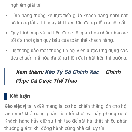
nghiệm giải trí.
Tính năng thống kê trực tiếp giúp khách hàng nắm bắt
số lượng lỗi vị trí ngay khi trận đấu đang diễn ra sôi nổi.
Quy trình nạp và rút tiền được tối giản hóa nhằm bảo vệ
tối đa thời gian quý báu của toàn thể khách hàng.
Hệ thống bảo mật thông tin hội viên được ứng dụng các
tiêu chuẩn mã hóa đa tầng hiện đại nhất trên thị trường.
Xem thêm:
Kèo Tỷ Số Chính Xác
– Chinh
Phục Cá Cược Thể Thao
Kết luận
Kèo việt vị
tại vz99 mang lại cơ hội chiến thắng lớn cho hội
viên nhờ khả năng phân tích lối chơi và bẫy phòng ngự.
Khách hàng hãy giữ sự tỉnh táo để gặt hái thật nhiều phần
thưởng giá trị khi đồng hành cùng nhà cái uy tín.