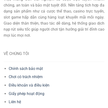
chóng, an toàn và bảo mật tuyệt đối. Nền tảng tích hợp đa
dạng sản phẩm như cá cược thể thao, casino trực tuyến,
slot game hấp dẫn cùng hàng loạt khuyến mãi mỗi ngày.
Giao diện thân thiện, thao tác dễ dàng, hệ thống giao dịch
nạp rút siêu tốc giúp người chơi tận hưởng giải trí đỉnh cao
mọi lúc mọi nơi.
VỀ CHÚNG TÔI
Chính sách bảo mật
Chơi có trách nhiệm
Điều khoản và điều kiện
Giấy phép hoạt động
Liên hệ