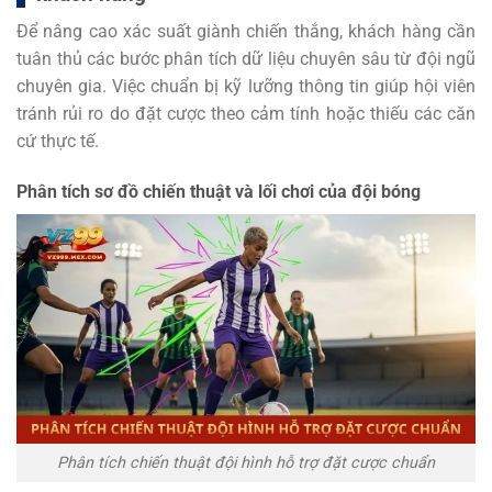
Để nâng cao xác suất giành chiến thắng, khách hàng cần
tuân thủ các bước phân tích dữ liệu chuyên sâu từ đội ngũ
chuyên gia. Việc chuẩn bị kỹ lưỡng thông tin giúp hội viên
tránh rủi ro do đặt cược theo cảm tính hoặc thiếu các căn
cứ thực tế.
Phân tích sơ đồ chiến thuật và lối chơi của đội bóng
Phân tích chiến thuật đội hình hỗ trợ đặt cược chuẩn