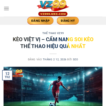
Bỏ
qua
nội
dung
ĐĂNG NHẬP
ĐĂNG HÝ
THỂ THAO VZ99
KÈO VIỆT VỊ – CẨM NANG SOI KÈO
THỂ THAO HIỆU QUẢ NHẤT
ĐĂNG VÀO
THÁNG 2 12, 2026
BỞI
SEO
12
Th2