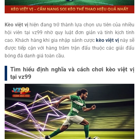
Kèo việt vị
hiện đang trở thành lựa chọn ưu tiên của nhiều
hội viên tại vz99 nhờ quy luật đơn giản và tính kịch tính
cao. Khách hàng khi gia nhập sảnh cược
kèo việt vị
này sẽ
được tiếp cận với hàng trăm trận đấu thuộc các giải đấu
bóng đá danh giá toàn cầu.
Tìm hiểu định nghĩa và cách chơi kèo việt vị
tại vz99