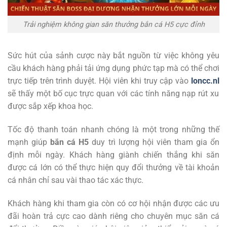
Trải nghiệm không gian săn thưởng bắn cá H5 cực đỉnh
Sức hút của sảnh cược này bắt nguồn từ việc không yêu
cầu khách hàng phải tải ứng dụng phức tạp mà có thể chơi
trực tiếp trên trình duyệt. Hội viên khi truy cập vào
loncc.nl
sẽ thấy một bố cục trực quan với các tính năng nạp rút xu
được sắp xếp khoa học.
Tốc độ thanh toán nhanh chóng là một trong những thế
mạnh giúp
bắn cá H5
duy trì lượng hội viên tham gia ổn
định mỗi ngày. Khách hàng giành chiến thắng khi săn
được cá lớn có thể thực hiện quy đổi thưởng về tài khoản
cá nhân chỉ sau vài thao tác xác thực.
Khách hàng khi tham gia còn có cơ hội nhận được các ưu
đãi hoàn trả cực cao dành riêng cho chuyên mục săn cá