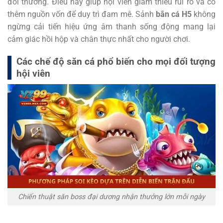
đổi thưởng. Điều này giúp hội viên giảm thiểu rủi ro và có
thêm nguồn vốn để duy trì đam mê. Sảnh
bắn cá H5
không
ngừng cải tiến hiệu ứng âm thanh sống động mang lại
cảm giác hồi hộp và chân thực nhất cho người chơi.
Các chế độ săn cá phổ biến cho mọi đối tượng
hội viên
Chiến thuật săn boss đại dương nhận thưởng lớn mỗi ngày