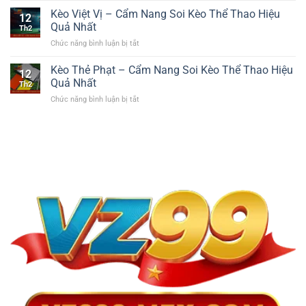
Cược
Đỉnh
Tỷ
Kèo Việt Vị – Cẩm Nang Soi Kèo Thể Thao Hiệu
Thể
Cao
12
Số
Thao
Quả Nhất
Th2
Chính
Lợi
Chức năng bình luận bị tắt
ở
Xác
Nhuận
Kèo
–
Cao
Việt
Kèo Thẻ Phạt – Cẩm Nang Soi Kèo Thể Thao Hiệu
Chinh
Nhất
12
Vị
Phục
Quả Nhất
Th2
–
Cá
Chức năng bình luận bị tắt
ở
Cẩm
Cược
Kèo
Nang
Thể
Thẻ
Soi
Thao
Phạt
Kèo
–
Thể
Cẩm
Thao
Nang
Hiệu
Soi
Quả
Kèo
Nhất
Thể
Thao
Hiệu
Quả
Nhất