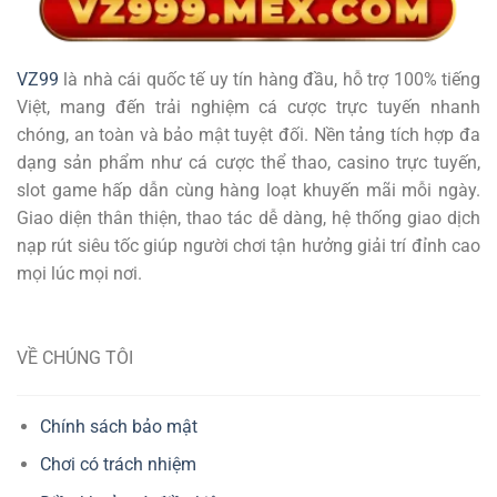
VZ99
là nhà cái quốc tế uy tín hàng đầu, hỗ trợ 100% tiếng
Việt, mang đến trải nghiệm cá cược trực tuyến nhanh
chóng, an toàn và bảo mật tuyệt đối. Nền tảng tích hợp đa
dạng sản phẩm như cá cược thể thao, casino trực tuyến,
slot game hấp dẫn cùng hàng loạt khuyến mãi mỗi ngày.
Giao diện thân thiện, thao tác dễ dàng, hệ thống giao dịch
nạp rút siêu tốc giúp người chơi tận hưởng giải trí đỉnh cao
mọi lúc mọi nơi.
VỀ CHÚNG TÔI
Chính sách bảo mật
Chơi có trách nhiệm