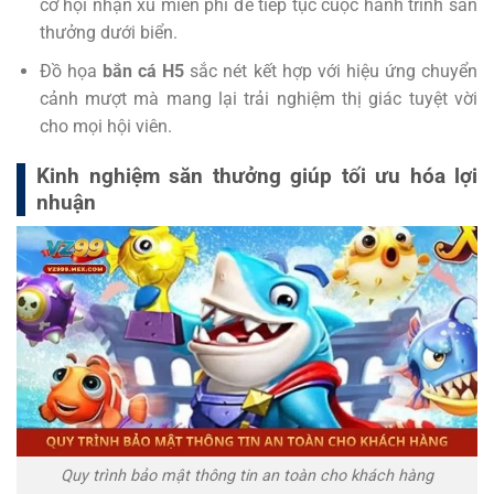
cơ hội nhận xu miễn phí để tiếp tục cuộc hành trình săn
thưởng dưới biển.
Đồ họa
bắn cá H5
sắc nét kết hợp với hiệu ứng chuyển
cảnh mượt mà mang lại trải nghiệm thị giác tuyệt vời
cho mọi hội viên.
Kinh nghiệm săn thưởng giúp tối ưu hóa lợi
nhuận
Quy trình bảo mật thông tin an toàn cho khách hàng