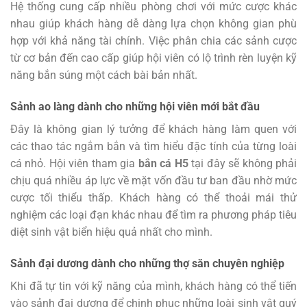
Hệ thống cung cấp nhiều phòng chơi với mức cược khác
nhau giúp khách hàng dễ dàng lựa chọn không gian phù
hợp với khả năng tài chính. Việc phân chia các sảnh cược
từ cơ bản đến cao cấp giúp hội viên có lộ trình rèn luyện kỹ
năng bắn súng một cách bài bản nhất.
Sảnh ao làng dành cho những hội viên mới bắt đầu
Đây là không gian lý tưởng để khách hàng làm quen với
các thao tác ngắm bắn và tìm hiểu đặc tính của từng loài
cá nhỏ. Hội viên tham gia
bắn cá H5
tại đây sẽ không phải
chịu quá nhiều áp lực về mặt vốn đầu tư ban đầu nhờ mức
cược tối thiểu thấp. Khách hàng có thể thoải mái thử
nghiệm các loại đạn khác nhau để tìm ra phương pháp tiêu
diệt sinh vật biển hiệu quả nhất cho mình.
Sảnh đại dương dành cho những thợ săn chuyên nghiệp
Khi đã tự tin với kỹ năng của mình, khách hàng có thể tiến
vào sảnh đại dương để chinh phục những loài sinh vật quý