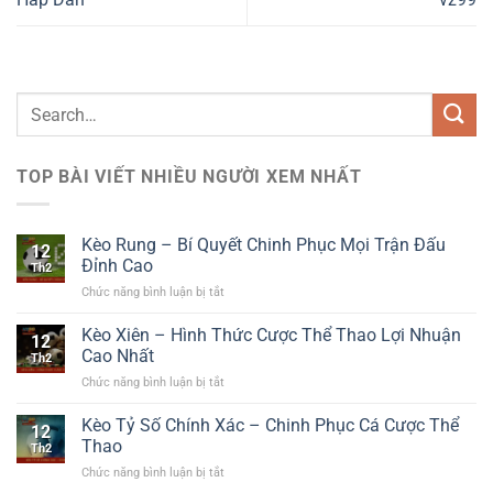
TOP BÀI VIẾT NHIỀU NGƯỜI XEM NHẤT
Kèo Rung – Bí Quyết Chinh Phục Mọi Trận Đấu
12
Đỉnh Cao
Th2
Chức năng bình luận bị tắt
ở
Kèo
Rung
Kèo Xiên – Hình Thức Cược Thể Thao Lợi Nhuận
12
–
Cao Nhất
Th2
Bí
Chức năng bình luận bị tắt
ở
Quyết
Kèo
Chinh
Xiên
Kèo Tỷ Số Chính Xác – Chinh Phục Cá Cược Thể
Phục
12
–
Mọi
Thao
Th2
Hình
Trận
Chức năng bình luận bị tắt
ở
Thức
Đấu
Kèo