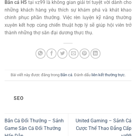
Bắn cá H5
tại vz99 là không gian giải trí tuyệt vời dành cho
những khách hàng yêu thích sự khám phá và khát khao
chinh phục phần thưởng. Việc rèn luyện kỹ năng thường
xuyên kết hợp cùng chiến thuật hợp lý sẽ giúp hội viên trở
thành những thợ săn đại dương thực thụ.
Bài viết này được đăng trong
Bắn cá
. Đánh dấu
liên kết thường trực
.
SEO
Bắn Cá Đổi Thưởng – Sảnh
United Gaming – Sảnh Cá
Game Săn Cá Đổi Thưởng
Cược Thể Thao Đẳng Cấp
Hấp Dẫn
vz99