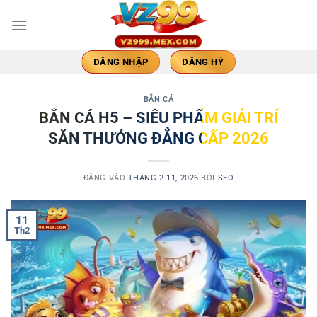
Bỏ
qua
nội
dung
ĐĂNG NHẬP
ĐĂNG HÝ
BẮN CÁ
BẮN CÁ H5 – SIÊU PHẨM GIẢI TRÍ
SĂN THƯỞNG ĐẲNG CẤP 2026
ĐĂNG VÀO
THÁNG 2 11, 2026
BỞI
SEO
11
Th2