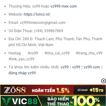
Thương Hiệu: vz99 hoặc
vz999 mex com
Website:
https://loncc.nl/
Email:
vz999mexcom@gmail.com
Số Điện Thoại: (+84) 359867869
Địa Chỉ: 249 Đ. Thạch Lam, Phú Thạnh, Tân Phú, Thành
phố Hồ Chí Minh, Việt Nam
Hastag: #vz99 #nha_cai_vz99 #trang_chu_v99
#link_vao_vz99
Từ khóa tìm kiếm nhiều nhất:
vz99
|
vz99
|
vz99.com
|
đăng nhập vz99
Copyright 2026 ©
loncc.nl