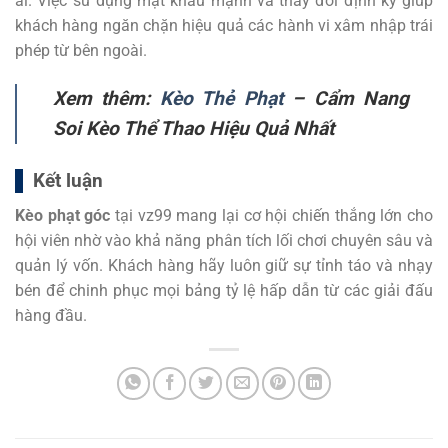
ai. Việc sử dụng mật khẩu mạnh và thay đổi định kỳ giúp
khách hàng ngăn chặn hiệu quả các hành vi xâm nhập trái
phép từ bên ngoài.
Xem thêm:
Kèo Thẻ Phạt
– Cẩm Nang
Soi Kèo Thể Thao Hiệu Quả Nhất
Kết luận
Kèo phạt góc
tại vz99 mang lại cơ hội chiến thắng lớn cho
hội viên nhờ vào khả năng phân tích lối chơi chuyên sâu và
quản lý vốn. Khách hàng hãy luôn giữ sự tỉnh táo và nhạy
bén để chinh phục mọi bảng tỷ lệ hấp dẫn từ các giải đấu
hàng đầu.