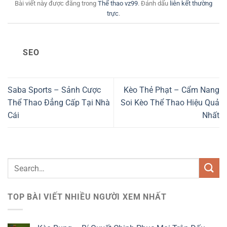
Bài viết này được đăng trong
Thể thao vz99
. Đánh dấu
liên kết thường
trực
.
SEO
Saba Sports – Sảnh Cược
Kèo Thẻ Phạt – Cẩm Nang
Thể Thao Đẳng Cấp Tại Nhà
Soi Kèo Thể Thao Hiệu Quả
Cái
Nhất
TOP BÀI VIẾT NHIỀU NGƯỜI XEM NHẤT