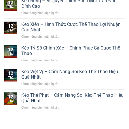
Kèo Rung – Bí Quyết Chinh Phục Mọi Trận Đấu
12
Đỉnh Cao
Th2
Chức năng bình luận bị tắt
ở
Kèo
Rung
Kèo Xiên – Hình Thức Cược Thể Thao Lợi Nhuận
12
–
Cao Nhất
Th2
Bí
Chức năng bình luận bị tắt
ở
Quyết
Kèo
Chinh
Xiên
Kèo Tỷ Số Chính Xác – Chinh Phục Cá Cược Thể
Phục
12
–
Mọi
Thao
Th2
Hình
Trận
Chức năng bình luận bị tắt
ở
Thức
Đấu
Kèo
Cược
Đỉnh
Tỷ
Kèo Việt Vị – Cẩm Nang Soi Kèo Thể Thao Hiệu
Thể
Cao
12
Số
Thao
Quả Nhất
Th2
Chính
Lợi
Chức năng bình luận bị tắt
ở
Xác
Nhuận
Kèo
–
Cao
Việt
Kèo Thẻ Phạt – Cẩm Nang Soi Kèo Thể Thao Hiệu
Chinh
Nhất
12
Vị
Phục
Quả Nhất
Th2
–
Cá
Chức năng bình luận bị tắt
ở
Cẩm
Cược
Kèo
Nang
Thể
Thẻ
Soi
Thao
Phạt
Kèo
–
Thể