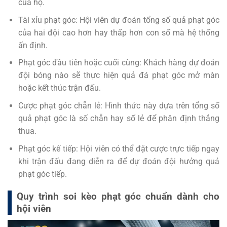
của họ.
Tài xỉu phạt góc: Hội viên dự đoán tổng số quả phạt góc
của hai đội cao hơn hay thấp hơn con số mà hệ thống
ấn định.
Phạt góc đầu tiên hoặc cuối cùng: Khách hàng dự đoán
đội bóng nào sẽ thực hiện quả đá phạt góc mở màn
hoặc kết thúc trận đấu.
Cược phạt góc chẵn lẻ: Hình thức này dựa trên tổng số
quả phạt góc là số chẵn hay số lẻ để phân định thắng
thua.
Phạt góc kế tiếp: Hội viên có thể đặt cược trực tiếp ngay
khi trận đấu đang diễn ra để dự đoán đội hưởng quả
phạt góc tiếp.
Quy trình soi kèo phạt góc chuẩn dành cho
hội viên