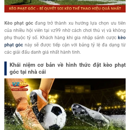
Kèo phạt góc
đang trở thành xu hướng lựa chọn ưu tiên
của nhiều hội viên tại vz99 nhờ cách chơi thú vị và không
phụ thuộc tỷ số. Khách hàng khi gia nhập sảnh cược
kèo
phạt góc
này sẽ được tiếp cận với bảng tỷ lệ đa dạng từ
các giải đấu danh giá nhất hành tinh.
Khái niệm cơ bản về hình thức đặt kèo phạt
góc tại nhà cái